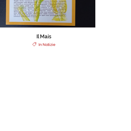
Il Mais
In
Notizie