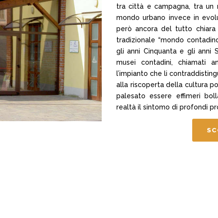
tra città e campagna, tra u
mondo urbano invece in evolu
però ancora del tutto chiara 
tradizionale “mondo contadin
gli anni Cinquanta e gli anni 
musei contadini, chiamati an
l’impianto che li contraddisti
alla riscoperta della cultura p
palesato essere effimeri bol
realtà il sintomo di profondi p
SC